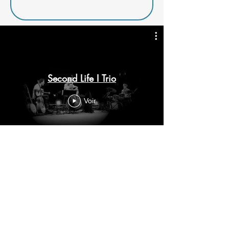
Second Life I Trio
Voir
STANDARDS ET AVATARS
Spectacle
I
Archivé
I 2013 - 1h