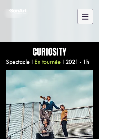
CURIOSITY
Spectacle
I
En tournée
I 2021 - 1h