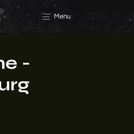
Menu
e -
urg