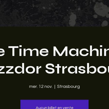
e Time Machin
zzdor Strasbo
mer. 12 nov.
  |  
Strasbourg
Aucun billet en vente