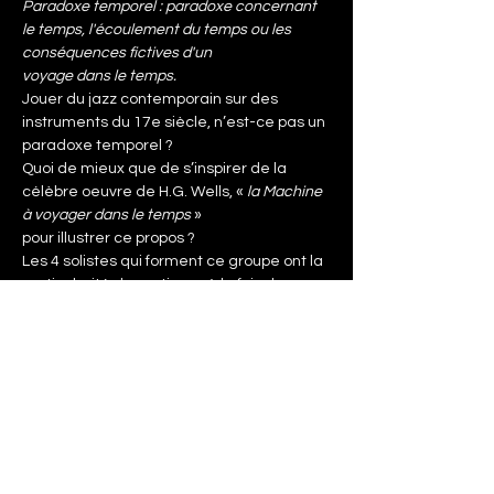
Paradoxe temporel : paradoxe concernant 
le temps, l'écoulement du temps ou les 
conséquences fictives d'un
voyage dans le temps.
Jouer du jazz contemporain sur des 
instruments du 17e siècle, n’est-ce pas un 
paradoxe temporel ?
Quoi de mieux que de s’inspirer de la 
célèbre oeuvre de H.G. Wells, «
 la Machine 
à voyager dans le temps
 »
pour illustrer ce propos ?
Les 4 solistes qui forment ce groupe ont la 
particularité de pratiquer à la fois des 
instruments anciens et
Afficher plus
Partager cet événement