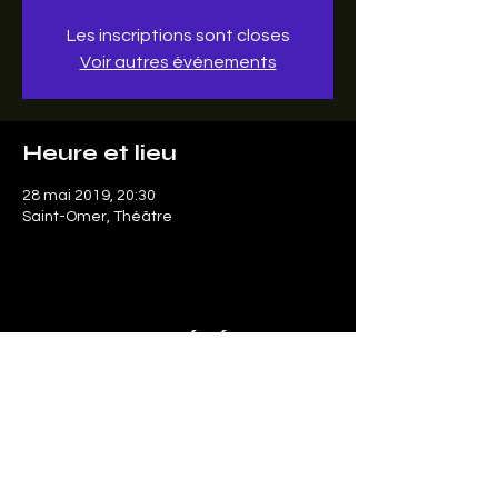
Les inscriptions sont closes
Voir autres événements
Heure et lieu
28 mai 2019, 20:30
Saint-Omer, Théâtre
Partager cet événement
Le SonArt