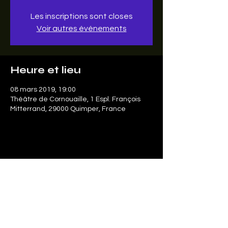
Les inscriptions sont closes
Voir autres événements
Heure et lieu
08 mars 2019, 19:00
Théâtre de Cornouaille, 1 Espl. François
Mitterrand, 29000 Quimper, France
Partager cet événement
Le SonArt