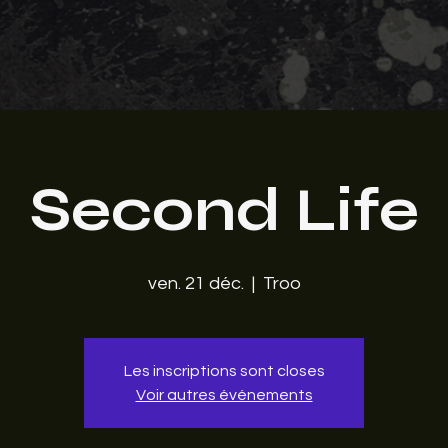
Second Life
ven. 21 déc.
  |  
Troo
Les inscriptions sont closes
Voir autres événements