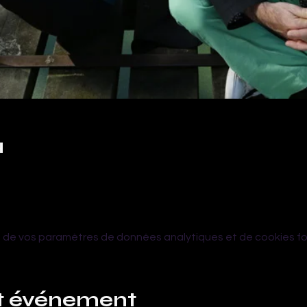
u
 de vos paramètres de données analytiques et de cookies fo
et événement