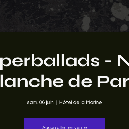
perballads - N
lanche de Par
sam. 06 juin
  |  
Hôtel de la Marine
Aucun billet en vente