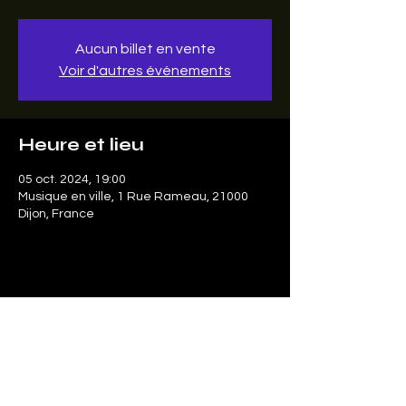
Aucun billet en vente
Voir d'autres événements
Heure et lieu
05 oct. 2024, 19:00
Musique en ville, 1 Rue Rameau, 21000
Dijon, France
Partager cet événement