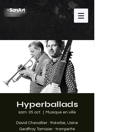
Hyperballads
sam. 05 oct.
  |  
Musique en ville
David Chevallier : théorbe, Usine
Geoffroy Tamisier : trompette