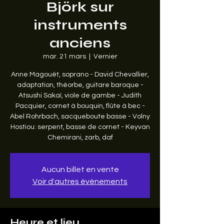
Björk sur
instruments
anciens
mar. 21 mars
  |  
Vernier
Anne Magouët, soprano - David Chevallier,
adaptation, théorbe, guitare baroque -
Atsushi Sakaï, viole de gambe - Judith
Pacquier, cornet à bouquin, flûte à bec -
Abel Rohrbach, sacqueboute basse - Volny
Hostiou: serpent, basse de cornet - Keyvan
Chemirani, zarb, daf
Aucun billet en vente
Voir d'autres événements
Heure et lieu