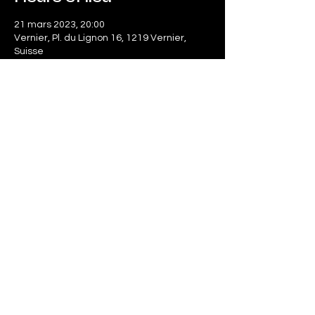
21 mars 2023, 20:00
Vernier, Pl. du Lignon 16, 1219 Vernier,
Suisse
Partager cet événement
Le SonArt