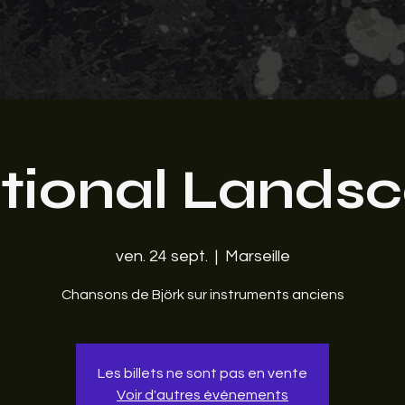
ional Lands
ven. 24 sept.
  |  
Marseille
Chansons de Björk sur instruments anciens
Les billets ne sont pas en vente
Voir d'autres événements