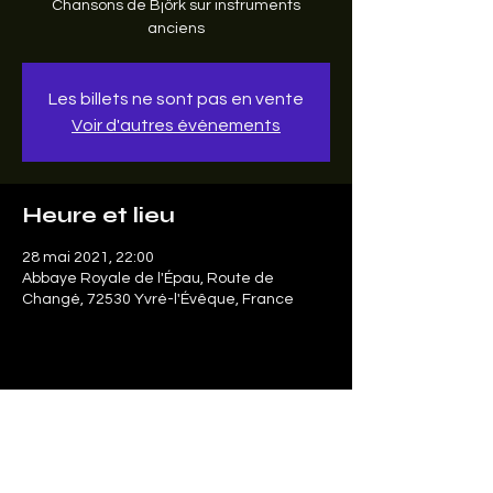
Chansons de Björk sur instruments
anciens
Les billets ne sont pas en vente
Voir d'autres événements
Heure et lieu
28 mai 2021, 22:00
Abbaye Royale de l'Épau, Route de
Changé, 72530 Yvré-l'Évêque, France
Partager cet événement