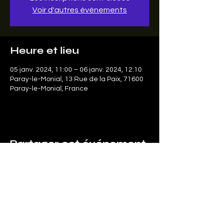
Voir d'autres événements
Heure et lieu
05 janv. 2024, 11:00 – 06 janv. 2024, 12:10
Paray-le-Monial, 13 Rue de la Paix, 71600
Paray-le-Monial, France
Partager cet événement
Le SonArt