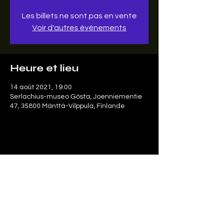
Les billets ne sont pas en vente
Voir d'autres événements
Heure et lieu
14 août 2021, 19:00
Serlachius-museo Gösta, Joenniementie
47, 35800 Mänttä-Vilppula, Finlande
Partager cet événement
Le SonArt