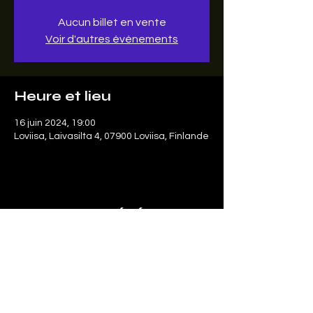
Aucun billet en vente
Voir d'autres événements
Heure et lieu
16 juin 2024, 19:00
Loviisa, Laivasilta 4, 07900 Loviisa, Finlande
Partager cet événement
Le SonArt