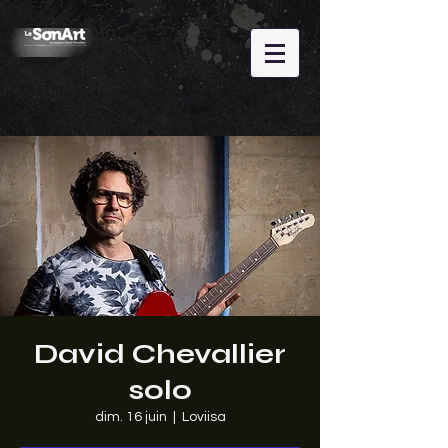
David Chevallier
solo
dim. 16 juin
  |  
Loviisa