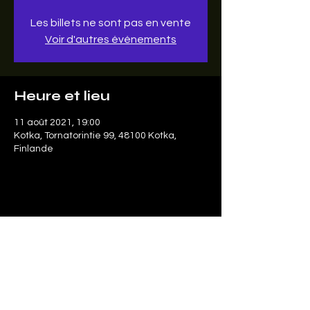
Les billets ne sont pas en vente
Voir d'autres événements
Heure et lieu
11 août 2021, 19:00
Kotka, Tornatorintie 99, 48100 Kotka,
Finlande
Partager cet événement
Le SonArt