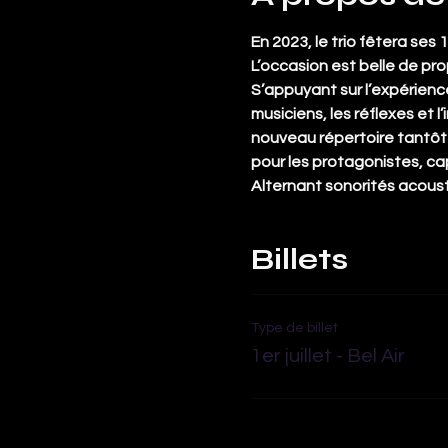
En 2023, le trio fêtera ses 
L’occasion est belle de pr
S’appuyant sur l’expérience
musiciens, les réflexes et
nouveau répertoire tantôt a
pour les protagonistes, cap
Alternant sonorités acousti
Billets
Type de billet
1er juillet - Bel Air