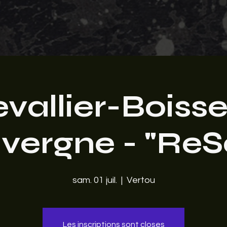
vallier-Boiss
vergne - "ReS
sam. 01 juil.
  |  
Vertou
Les inscriptions sont closes