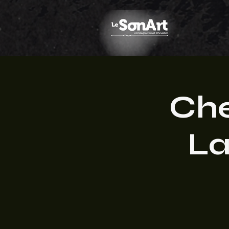
Che
La