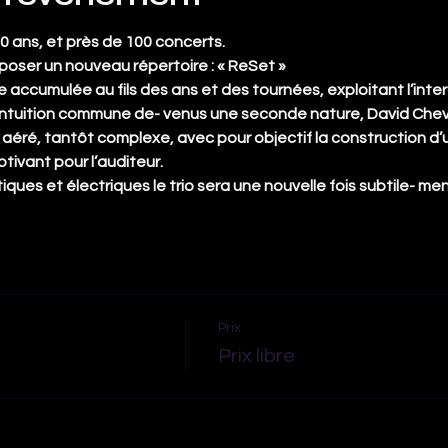
10 ans, et près de 100 concerts.
oposer un nouveau répertoire : « ReSet »
 accumulée au fils des ans et des tournées, exploitant l’intera
 l’intuition commune de- venus une seconde nature, David Chev
éré, tantôt complexe, avec pour objectif la construction d’un
tivant pour l’auditeur.
ques et électriques le trio sera une nouvelle fois subtile- men
Prix
Prix libre