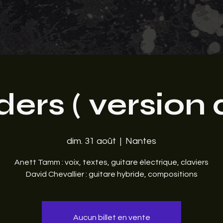
ders ( version 
dim. 31 août
  |  
Nantes
Anett Tamm : voix, textes, guitare électrique, claviers
David Chevallier : guitare hybride, compositions
Aucun billet en vente