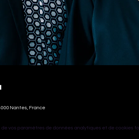
u
44000 Nantes, France
 de vos paramètres de données analytiques et de cookies fo