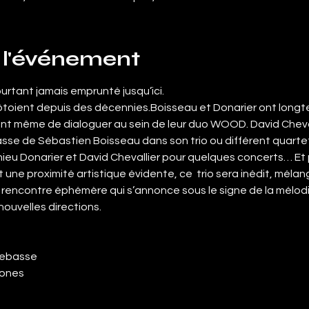
 l'événement
urtant jamais emprunté jusqu’ici. 
e côtoient depuis des décennies.Boisseau et Donarier ont long
t même de dialoguer au sein de leur duo WOOD. David Cheval
sse de Sébastien Boisseau dans son trio ou différent quartets
eu Donarier et David Chevallier pour quelques concerts… Et 
et une proximité artistique évidente, ce  trio sera inédit, mél
rencontre éphémère qui s’annonce sous le signe de la mélodie 
nouvelles directions.
rebasse
hones