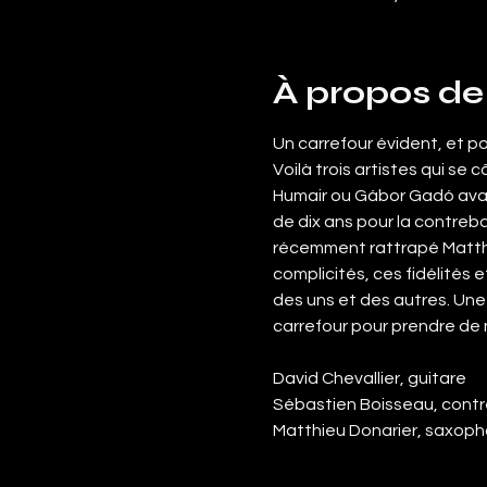
À propos de
Un carrefour évident, et po
Voilà trois artistes qui s
Humair ou Gábor Gadó avan
de dix ans pour la contreba
récemment rattrapé Matthi
complicités, ces fidélités 
des uns et des autres. Une 
carrefour pour prendre de 
David Chevallier, guitare
Sébastien Boisseau, cont
Matthieu Donarier, saxop