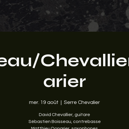
eau/Chevalli
arier
mer. 19 août
  |  
Serre Chevalier
David Chevallier, guitare
Sébastien Boisseau, contrebasse
Matthieu Donarier, saxophones