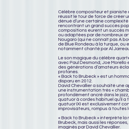
Célèbre compositeur et pianiste 
réussit le tour de force de créer u
dénué d’une certaine complexité 
rencontrant un grand succès popul
compositions eurent un succès mo
ou adaptées par de nombreux ar
Nougaro (qui ne connaît pas A bou
de Blue Rondeau à la turque, ou 
notamment chanté par Al Jarreau
Le son magique du célèbre quart
avec Paul Desmond, Joe Morello 
des générations d’amateurs éclai
profanes.
« Back to Brubeck » est un homm
disparu en 2012.
David Chevallier a souhaité une a
une instrumentation très « chambri
profondément ancré dans le jazz,
quatuor à cordes habituel qu’il a f
quatuor IXI est exclusivement con
improvisateurs, rompus à toutes l
« Back to Brubeck » interprète l
Brubeck, mais aussi les réponses, 
imaginés par David Chevallier.