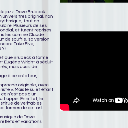
de jazz, Dave Brubeck
n univers très original, non
rythmique, tout en
aire. Plusieurs de ses
ndial, et furent reprises
tistes comme Claude
t de souffle, sa version
encore Take Five,
 ?)
et que Brubeck à formé
et Eugène Wright à séduit
rés, mais aussi de
age à ce créateur,
pproche originale, avec
ste ». Mais le sujet étant
 ce n’est pas à un
ait appel. En effet, le
stitué de véritables
es formes de cet art.
a musique de Dave
reflets et variations