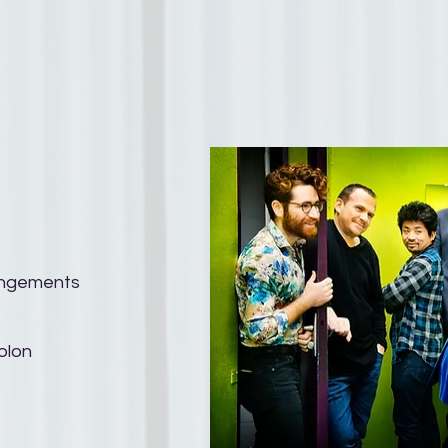
rangements
olon