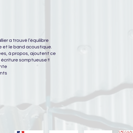
ier a trouvé l’équilibre
ée et le band acoustique.
ées, à propos, ajoutent ce
e écriture somptueuse !!
ante
ants