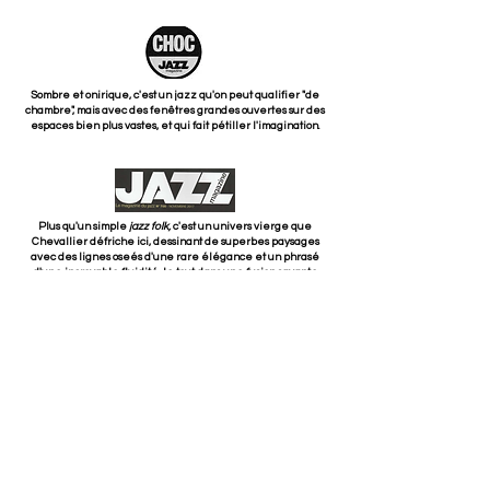
Sombre et onirique, c'est un jazz qu'on peut qualifier "de
chambre", mais avec des fenêtres grandes ouvertes sur des
espaces bien plus vastes, et qui fait pétiller l'imagination.
Plus qu'un simple
jazz folk,
c'est un univers vierge que
Chevallier défriche ici, dessinant de superbes paysages
avec des lignes oseés d'une rare élégance et un phrasé
d'une incroyable fluidité, le tout dans une fusion savante
entre écriture et improvisation.
On est intensément séduit par l’intelligence de la mise en
relief des oeuvres originales, qui fait entendre des
modernités insoupçonnées.