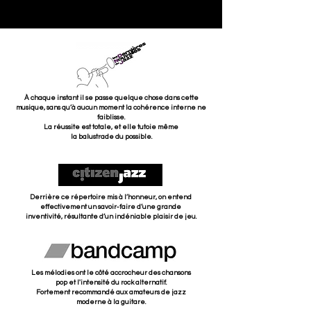
À chaque instant il se passe quelque chose dans cette
musique, sans qu’à aucun
moment la cohérence interne ne
faiblisse.
La réussite est totale, et elle tutoie même
la balustrade du possible.
Derrière ce répertoire mis à l’honneur, on entend
effectivement un savoir-faire d’une grande
inventivité, résultante d’un indéniable
plaisir de jeu.
Les mélodies ont le côté accrocheur des chansons
pop et l'intensité du rock alternatif.
Fortement recommandé aux amateurs de jazz
moderne à la guitare.